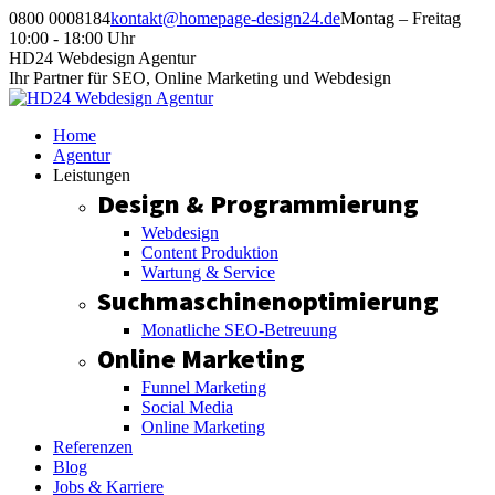
Zum
0800 0008184
kontakt@homepage-design24.de
Montag – Freitag
Inhalt
10:00 - 18:00 Uhr
springen
Facebook
Instagram
HD24 Webdesign Agentur
page
page
Ihr Partner für SEO, Online Marketing und Webdesign
opens
opens
in
in
Home
new
new
Agentur
window
window
Leistungen
Design & Programmierung
Webdesign
Content Produktion
Wartung & Service
Suchmaschinenoptimierung
Monatliche SEO-Betreuung
Online Marketing
Funnel Marketing
Social Media
Online Marketing
Referenzen
Blog
Jobs & Karriere